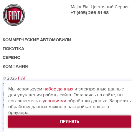
Major Fiat Цветочный Сервис
+7 (495) 266-81-68
КОММЕРЧЕСКИЕ АВТОМОБИЛИ
ПОКУПКА
СЕРВИС
КОМПАНИЯ
© 2026
FIAT
Major Auto - официальный дилер ФИАТ в Москве.
Мы используем
набор данных
и электронные данные
Политика конфиденциальности
для улучшения работы сайта. Оставаясь на сайте, вы
Согласие на обработку персональных данных
соглашаетесь с
условиями
обработки данных. Запретить
Fiat Professional
Карта сайта
обработку данных можно в настройках вашего
браузера.
Обращаем ваше внимание на то, что данный Интернет-сайт носит
ПРИНЯТЬ
исключительно информационный характер и ни при каких условиях не
является публичной офертой, определяемой положениями Статьи 437